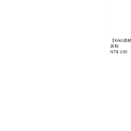
【Kikō資材
炭粒
Regular
NT$ 100
price