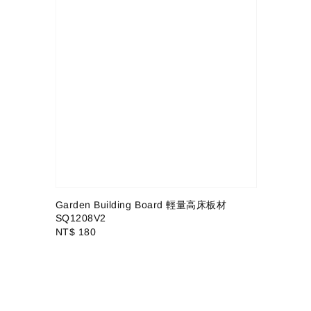
Garden Building Board 輕量高床板材
SQ1208V2
Regular
NT$ 180
price