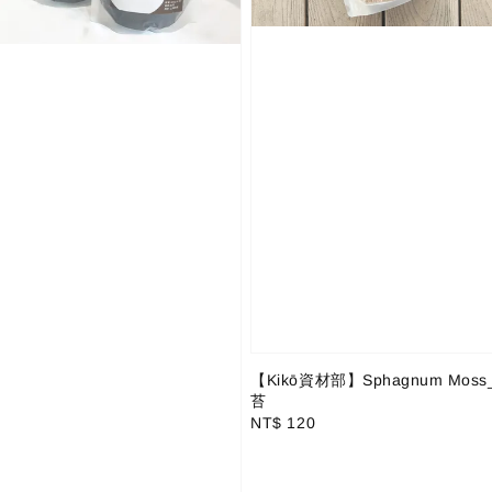
【Kikō資材部】Sphagnum Mos
苔
Regular
NT$ 120
price