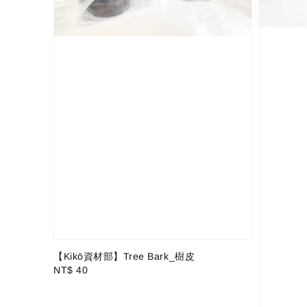
【Kikō資材部】Tree Bark_樹皮
Regular
NT$ 40
price